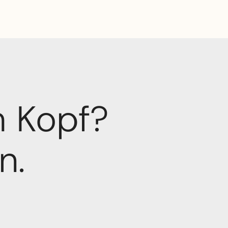
 Kopf? 

n.