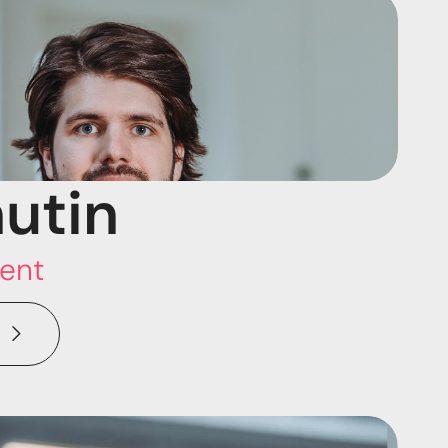
utin
ent