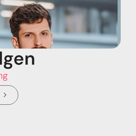
lgen
ng